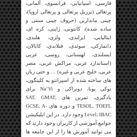
فارسی، اسپانیایی، فرانسوی، آلمانی،
پرتغالی (برزیل پرتغالی و پرتغالی اروپا)،
چینی ماندارین (حروف چینی سنتی و
ساده شده)، کانتونی، ژاپنی، کره ای،
ایتالیایی، ایرلندی، ولزی، هلندی،
دانمارکی، سوئدی، فنلاندی، کاتالان،
ایسلندی، لهستانی، روسی، عربی
(استاندارد عربی، مراکش عربی، مصر
عربی، خلیج عربی و غیره) … و حتی زبان
های ساخته شده از اسپرانتو به کلینگون،
توکی پونا، دوتراکی و Na’Vi برای
یادگیری، تمرین های SAT, GMAT,
TESOL, TOEFL و دوره های GCSE, A-
Level, IBAC وجود دارد. در این اپلیکیشن
جوامع آموزشی از کاربران وجود دارند که
می توانید آموزش ها را از این جامعه ها