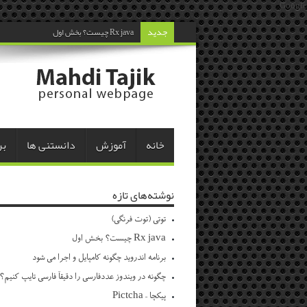
Google
جدید
Rx java چیست؟ بخش اول
خانه
آموزش
دانستنی ها
بر
نوشته‌های تازه
توتی (توت فرنگی)
Rx java چیست؟ بخش اول
برنامه اندروید چگونه کامپایل و اجرا می شود
چگونه در ویندوز عددفارسی را دقیقاً فارسی تایپ کنیم؟
پیکچا – Pictcha